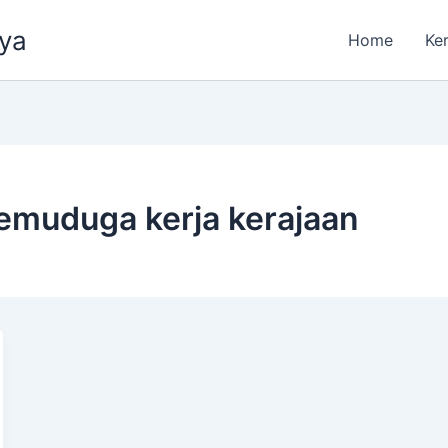
aya
Home
Ke
temuduga kerja kerajaan