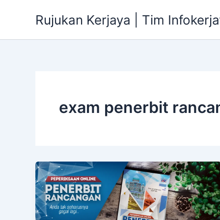
Skip
Rujukan Kerjaya | Tim Infokerj
to
content
exam penerbit ranca