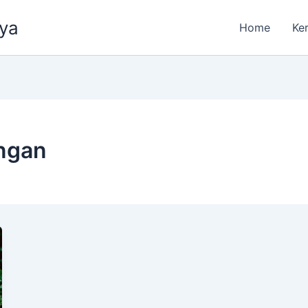
aya
Home
Ke
ngan