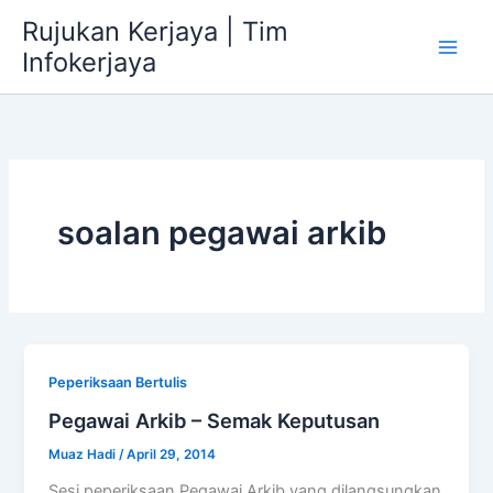
Skip
Rujukan Kerjaya | Tim
to
Infokerjaya
content
soalan pegawai arkib
Peperiksaan Bertulis
Pegawai Arkib – Semak Keputusan
Muaz Hadi
/
April 29, 2014
Sesi peperiksaan Pegawai Arkib yang dilangsungkan