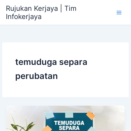
Skip
Rujukan Kerjaya | Tim
to
Infokerjaya
content
temuduga separa
perubatan