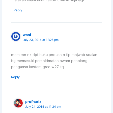
Ia akan dilancarkan sedikit masa saja lagi.
Reply
wani
July 23, 2014 at 12:25 pm
mcm mn nk dpt buku pnduan n tip mnjwab soalan
bg memasuki perkhidmatan awam penolong
penguasa kastam gred w27. tq
Reply
profhariz
July 24, 2014 at 11:24 pm