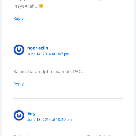
InsyaAllah..
Reply
noor azlin
June 14, 2014 at 1:07 pm
Salam..harap dpt rujukan utk PAC..
Reply
Eiry
June 13, 2014 at 10:40 pm