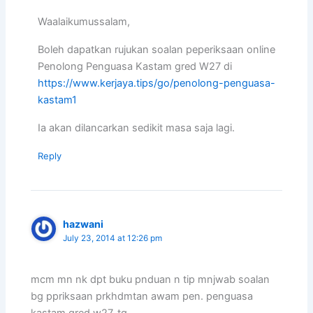
Waalaikumussalam,
Boleh dapatkan rujukan soalan peperiksaan online
Penolong Penguasa Kastam gred W27 di
https://www.kerjaya.tips/go/penolong-penguasa-
kastam1
Ia akan dilancarkan sedikit masa saja lagi.
Reply
hazwani
July 23, 2014 at 12:26 pm
mcm mn nk dpt buku pnduan n tip mnjwab soalan
bg ppriksaan prkhdmtan awam pen. penguasa
kastam gred w27. tq