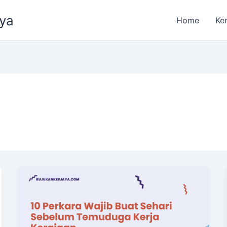
aya
Home
Ke