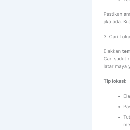
Pastikan a
jika ada. K
3. Cari Lok
Elakkan
tem
Cari sudut 
latar maya 
Tip lokasi:
Ela
Pa
Tu
me