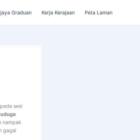
rjaya Graduan
Kerja Kerajaan
Peta Laman
epada sesi
uduga
un nampak
h gagal