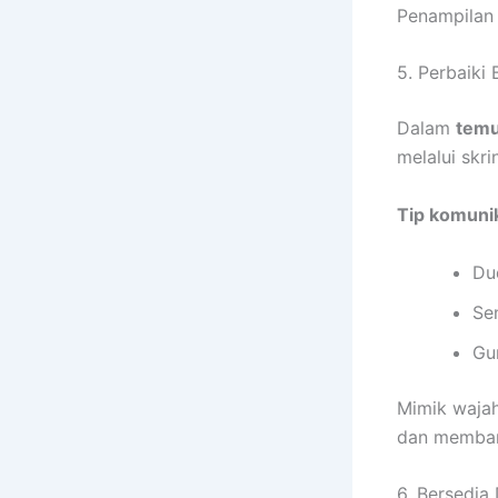
Penampilan 
5. Perbaiki
Dalam
temu
melalui skrin
Tip komunik
Du
Se
Gu
Mimik wajah
dan membant
6. Bersedia