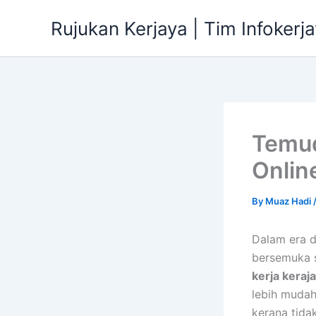
Skip
Rujukan Kerjaya | Tim Infokerj
to
content
Temud
Onlin
By
Muaz Hadi
Dalam era di
bersemuka 
kerja keraj
lebih mudah
kerana tida