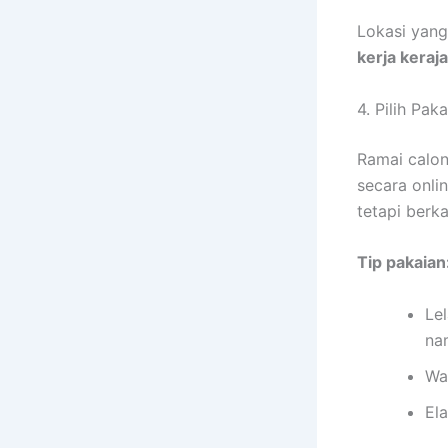
Lokasi yang
kerja keraj
4. Pilih Pa
Ramai calo
secara onli
tetapi berka
Tip pakaian
Le
na
Wa
Ela