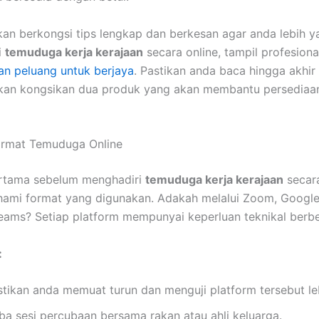
 akan berkongsi tips lengkap dan berkesan agar anda lebih y
i
temuduga kerja kerajaan
secara online, tampil profesiona
n peluang untuk berjaya
. Pastikan anda baca hingga akhir
kan kongsikan dua produk yang akan membantu persediaan
ormat Temuduga Online
rtama sebelum menghadiri
temuduga kerja kerajaan
secara
hami format yang digunakan. Adakah melalui Zoom, Google
eams? Setiap platform mempunyai keperluan teknikal berb
:
stikan anda memuat turun dan menguji platform tersebut le
ba sesi percubaan bersama rakan atau ahli keluarga.