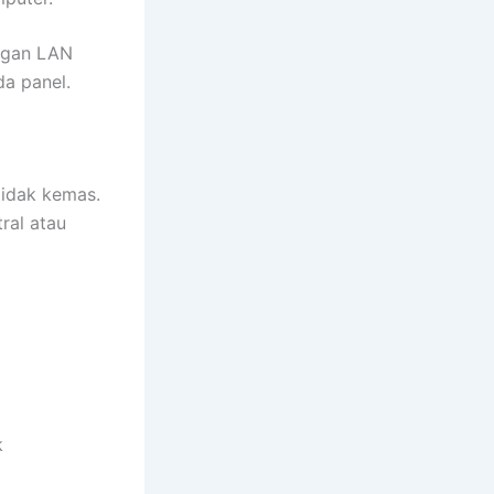
ngan LAN
da panel.
tidak kemas.
ral atau
k