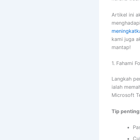
Artikel ini
menghadap
meningkatka
kami juga a
mantap!
1. Fahami F
Langkah pe
ialah mema
Microsoft T
Tip penting
Pa
Cu