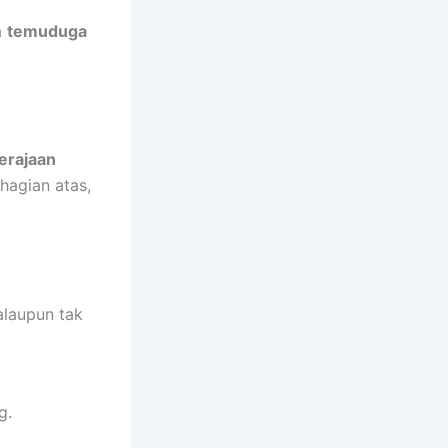
a
temuduga
erajaan
hagian atas,
alaupun tak
g.