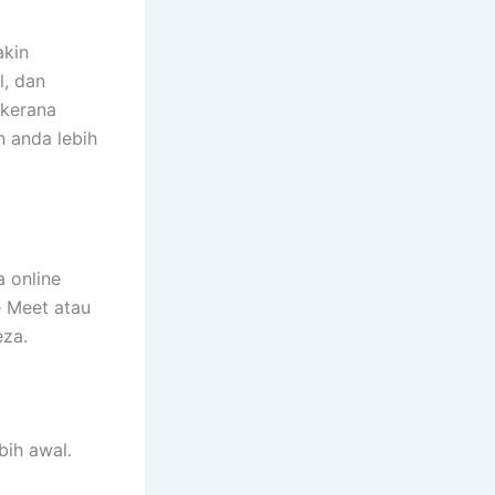
akin
l, dan
 kerana
 anda lebih
 online
 Meet atau
eza.
bih awal.