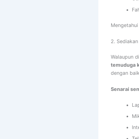
Fah
Mengetahui 
2. Sediakan
Walaupun di
temuduga k
dengan baik
Senarai sem
La
Mi
Int
Te