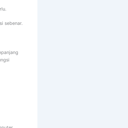
rlu.
i sebenar.
epanjang
ungsi
mputer.