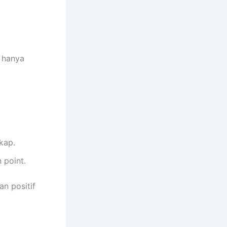
n hanya
kap.
 point.
n positif