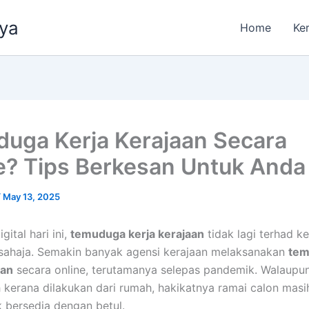
aya
Home
Ke
uga Kerja Kerajaan Secara
e? Tips Berkesan Untuk Anda
/
May 13, 2025
gital hari ini,
temuduga kerja kerajaan
tidak lagi terhad k
sahaja. Semakin banyak agensi kerajaan melaksanakan
tem
aan
secara online, terutamanya selepas pandemik. Walaup
 kerana dilakukan dari rumah, hakikatnya ramai calon masi
k bersedia dengan betul.