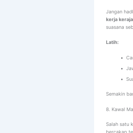
Jangan hadk
kerja keraj
suasana seb
Latih:
Ca
Ja
Su
Semakin ban
8. Kawal Ma
Salah satu 
bercakap te