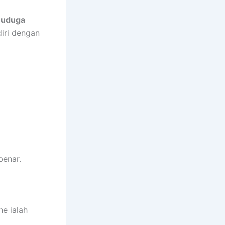
uduga
iri dengan
benar.
ne ialah