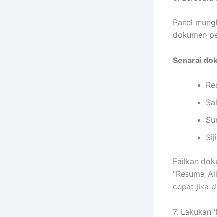
Panel mungk
dokumen pen
Senarai dok
Re
Sa
Sur
Sij
Failkan dok
“Resume_Al
cepat jika 
7. Lakukan 