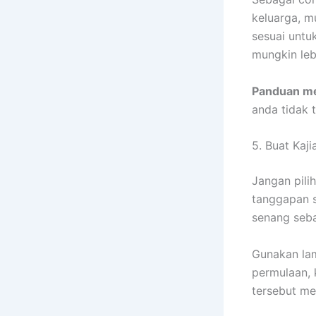
keluarga, m
sesuai untu
mungkin leb
Panduan me
anda tidak 
5. Buat Kaj
Jangan pili
tanggapan s
senang seba
Gunakan la
permulaan, 
tersebut mel