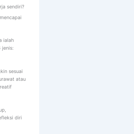
ja sendiri?
 mencapai
 ialah
jenis:
kin sesuai
rurawat atau
reatif
up,
leksi diri