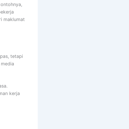
Contohnya,
bekerja
i maklumat
pas, tetapi
l media
asa.
man kerja