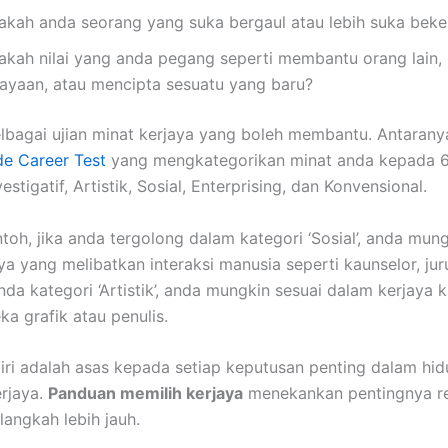
akah anda seorang yang suka bergaul atau lebih suka beker
akah nilai yang anda pegang seperti membantu orang lain,
jayaan, atau mencipta sesuatu yang baru?
lbagai ujian minat kerjaya yang boleh membantu. Antaranya
e Career Test
yang mengkategorikan minat anda kepada 6 
vestigatif, Artistik, Sosial, Enterprising, dan Konvensional.
toh, jika anda tergolong dalam kategori ‘Sosial’, anda mung
ya yang melibatkan interaksi manusia seperti kaunselor, ju
nda kategori ‘Artistik’, anda mungkin sesuai dalam kerjaya k
ka grafik atau penulis.
iri adalah asas kepada setiap keputusan penting dalam hid
rjaya.
Panduan memilih kerjaya
menekankan pentingnya ref
angkah lebih jauh.