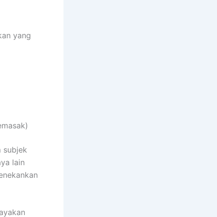
akan yang
memasak)
m subjek
ya lain
menekankan
layakan