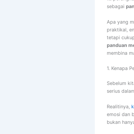
sebagai
pan
Apa yang me
praktikal, e
tetapi cuku
panduan me
membina ma
1. Kenapa Pe
Sebelum kit
serius dala
Realitinya,
k
emosi dan b
bukan hanya