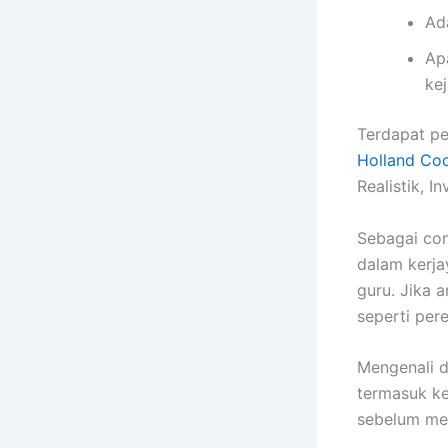
Ad
Ap
ke
Terdapat pe
Holland Cod
Realistik, In
Sebagai con
dalam kerja
guru. Jika a
seperti pere
Mengenali d
termasuk ke
sebelum mel