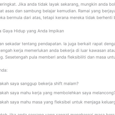
eringkat. Jika anda tidak layak sekarang, mungkin anda bo
kat asas dan sambung belajar kemudian. Ramai yang berjay
ka bermula dari atas, tetapi kerana mereka tidak berhenti b
ra Gaya Hidup yang Anda Impikan
an sekadar tentang pendapatan. Ia juga berkait rapat deng
tengah kerja memerlukan anda bekerja di luar kawasan ata
g. Sesetengah pula memberi anda fleksibiliti dan masa unt
nda:
akah saya sanggup bekerja shift malam?
akah saya mahu kerja yang membolehkan saya melancong
akah saya mahu masa yang fleksibel untuk menjaga keluar
toh, jika anda seorang yang sangat menghargai masa ber