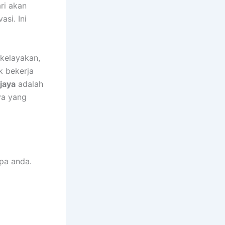
ri akan
si. Ini
 kelayakan,
k bekerja
jaya
adalah
ya yang
pa anda.