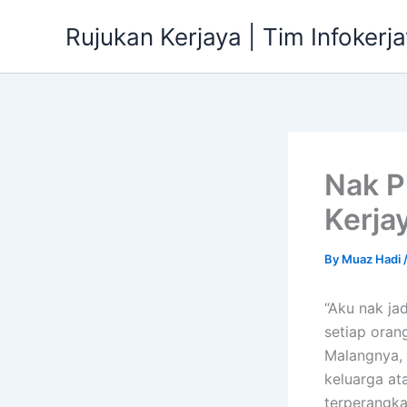
Skip
Rujukan Kerjaya | Tim Infokerj
to
content
Nak P
Kerja
By
Muaz Hadi
“Aku nak jad
setiap oran
Malangnya, 
keluarga at
terperangkap