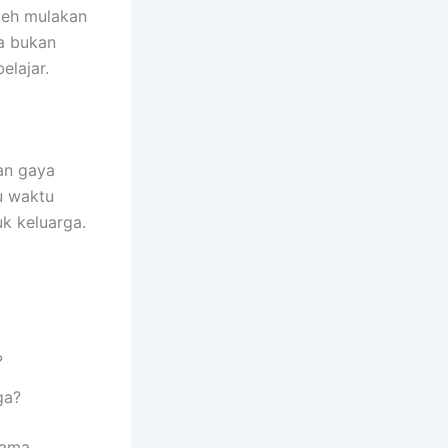
leh mulakan
a bukan
elajar.
an gaya
u waktu
uk keluarga.
?
ga?
sama