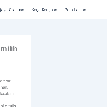
rjaya Graduan
Kerja Kerajaan
Peta Laman
milih
hampir
ahan.
 desakan
i ditulis