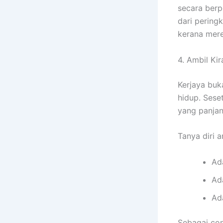
secara berp
dari pering
kerana mere
4. Ambil Ki
Kerjaya buk
hidup. Sese
yang panjan
Tanya diri a
Ad
Ad
Ad
Sebagai con