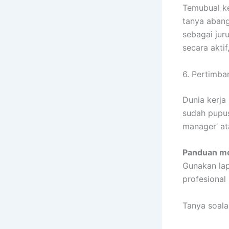
Temubual ke
tanya abang 
sebagai jur
secara akti
6. Pertimba
Dunia kerja
sudah pupus
manager’ ata
Panduan me
Gunakan lap
profesional
Tanya soalan