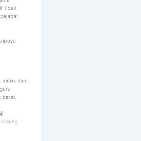
f tidak
 pejabat
 supaya
k mitos dan
 guru
 berat.
ji
 bidang