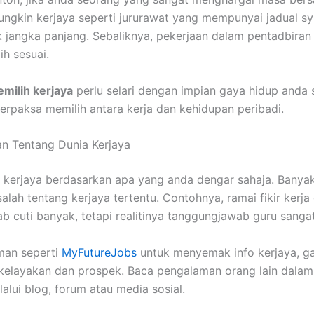
ungkin kerjaya seperti jururawat yang mempunyai jadual syi
k jangka panjang. Sebaliknya, pekerjaan dalam pentadbiran
ih sesuai.
milih kerjaya
perlu selari dengan impian gaya hidup anda
terpaksa memilih antara kerja dan kehidupan peribadi.
ian Tentang Dunia Kerjaya
h kerjaya berdasarkan apa yang anda dengar sahaja. Banya
alah tentang kerjaya tertentu. Contohnya, ramai fikir kerja
b cuti banyak, tetapi realitinya tanggungjawab guru sangat
man seperti
MyFutureJobs
untuk menyemak info kerjaya, ga
kelayakan dan prospek. Baca pengalaman orang lain dalam
alui blog, forum atau media sosial.