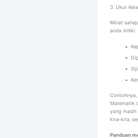
3. Ukur Ke
Minat sahaj
anda miliki.
Ke
Di
Sij
Ke
Contohnya, 
Matematik 
yang masih 
kira-kira, s
Panduan me