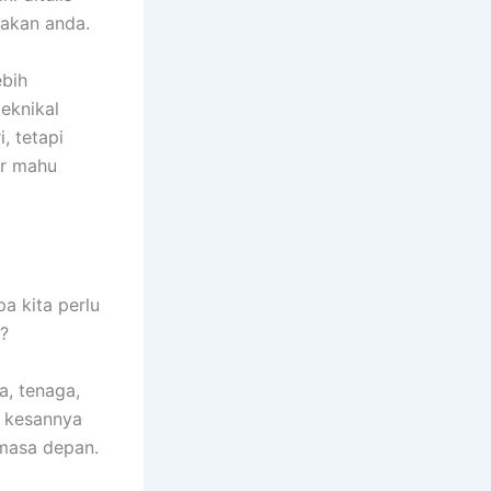
akan anda.
ebih
teknikal
, tetapi
ar mahu
a kita perlu
a?
a, tenaga,
, kesannya
 masa depan.