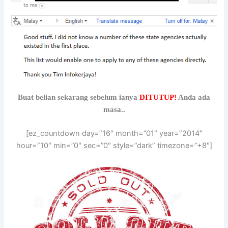
Buat belian sekarang sebelum ianya
DITUTUP!
Anda ada
masa..
[ez_countdown day=”16″ month=”01″ year=”2014″
hour=”10″ min=”0″ sec=”0″ style=”dark” timezone=”+8″]