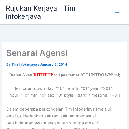
Skip
Rujukan Kerjaya | Tim
to
Infokerjaya
content
Senarai Agensi
By
Tim Infokerjaya
/
January 8, 2014
Jualan Akan
DITUTUP
selepas tamat ‘COUNTDOWN’ ini;
[ez_countdown day=”16″ month=”01″ year=”2014″
hour=”10″ min=”0″ sec=”0″ style=”dark” timezone=”+8″]
Dalam beberapa perkongsian Tim Infokerjaya (melalui
email), didedahkan saluran-saluran memasuki
perkhidmatan awam secara terus tanpa
melalui