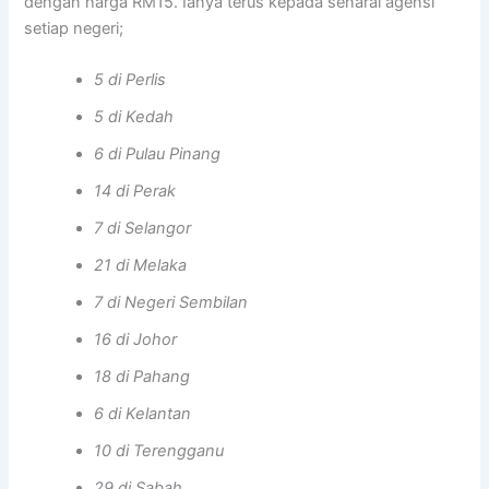
dengan harga RM15. Ianya terus kepada senarai agensi
setiap negeri;
5 di Perlis
5 di Kedah
6 di Pulau Pinang
14 di Perak
7 di Selangor
21 di Melaka
7 di Negeri Sembilan
16 di Johor
18 di Pahang
6 di Kelantan
10 di Terengganu
29 di Sabah